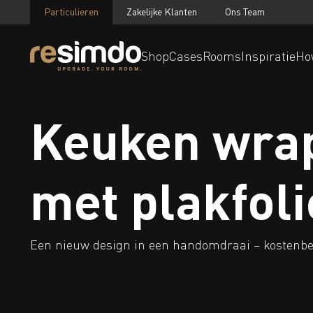
Particulieren
Zakelijke Klanten
Ons Team
Shop
Cases
Rooms
Inspiratie
Ho
Keuken wra
met plakfoli
Een nieuw design in een handomdraai – kostenbes