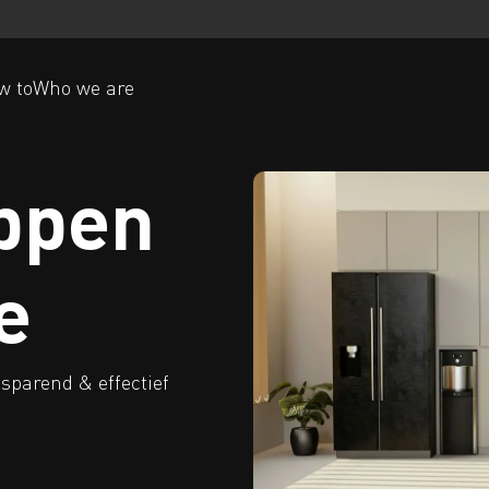
w to
Who we are
ppen
e
parend & effectief