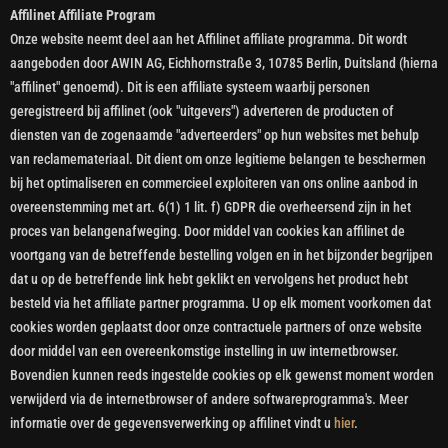
Affilinet Affiliate Program
Onze website neemt deel aan het Affilinet affiliate programma. Dit wordt
aangeboden door AWIN AG, Eichhornstraße 3, 10785 Berlin, Duitsland (hierna
"affilinet" genoemd). Dit is een affiliate systeem waarbij personen
geregistreerd bij affilinet (ook "uitgevers") adverteren de producten of
diensten van de zogenaamde "adverteerders" op hun websites met behulp
van reclamemateriaal. Dit dient om onze legitieme belangen te beschermen
bij het optimaliseren en commercieel exploiteren van ons online aanbod in
overeenstemming met art. 6(1) 1 lit. f) GDPR die overheersend zijn in het
proces van belangenafweging. Door middel van cookies kan affilinet de
voortgang van de betreffende bestelling volgen en in het bijzonder begrijpen
dat u op de betreffende link hebt geklikt en vervolgens het product hebt
besteld via het affiliate partner programma. U op elk moment voorkomen dat
cookies worden geplaatst door onze contractuele partners of onze website
door middel van een overeenkomstige instelling in uw internetbrowser.
Bovendien kunnen reeds ingestelde cookies op elk gewenst moment worden
verwijderd via de internetbrowser of andere softwareprogramma's. Meer
informatie over de gegevensverwerking op affilinet vindt u
hier
.