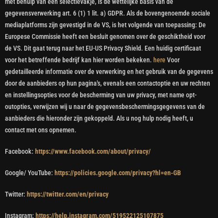
met behulp van een selectievakje, is de wettelijke basis van de
gegevensverwerking art. 6 (1) 1 lit. a) GDPR. Als de bovengenoemde sociale
mediaplatforms zijn gevestigd in de VS, is het volgende van toepassing: De
Europese Commissie heeft een besluit genomen over de geschiktheid voor
de VS. Dit gaat terug naar het EU-US Privacy Shield. Een huidig certificaat
voor het betreffende bedrijf kan hier worden bekeken.
here
Voor
gedetailleerde informatie over de verwerking en het gebruik van de gegevens
door de aanbieders op hun pagina's, evenals een contactoptie en uw rechten
en instellingsopties voor de bescherming van uw privacy, met name opt-
outopties, verwijzen wij u naar de gegevensbeschermingsgegevens van de
aanbieders die hieronder zijn gekoppeld. Als u nog hulp nodig heeft, u
contact met ons opnemen.
Facebook:
https://www.facebook.com/about/privacy/
Google/ YouTube:
https://policies.google.com/privacy?hl=en-GB
Twitter:
https://twitter.com/en/privacy
Instagram:
https://help.instagram.com/519522125107875