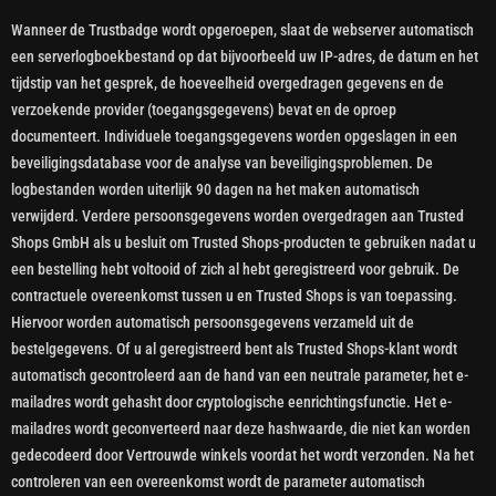
Wanneer de Trustbadge wordt opgeroepen, slaat de webserver automatisch
een serverlogboekbestand op dat bijvoorbeeld uw IP-adres, de datum en het
tijdstip van het gesprek, de hoeveelheid overgedragen gegevens en de
verzoekende provider (toegangsgegevens) bevat en de oproep
documenteert. Individuele toegangsgegevens worden opgeslagen in een
beveiligingsdatabase voor de analyse van beveiligingsproblemen. De
logbestanden worden uiterlijk 90 dagen na het maken automatisch
verwijderd. Verdere persoonsgegevens worden overgedragen aan Trusted
Shops GmbH als u besluit om Trusted Shops-producten te gebruiken nadat u
een bestelling hebt voltooid of zich al hebt geregistreerd voor gebruik. De
contractuele overeenkomst tussen u en Trusted Shops is van toepassing.
Hiervoor worden automatisch persoonsgegevens verzameld uit de
bestelgegevens. Of u al geregistreerd bent als Trusted Shops-klant wordt
automatisch gecontroleerd aan de hand van een neutrale parameter, het e-
mailadres wordt gehasht door cryptologische eenrichtingsfunctie. Het e-
mailadres wordt geconverteerd naar deze hashwaarde, die niet kan worden
gedecodeerd door Vertrouwde winkels voordat het wordt verzonden. Na het
controleren van een overeenkomst wordt de parameter automatisch