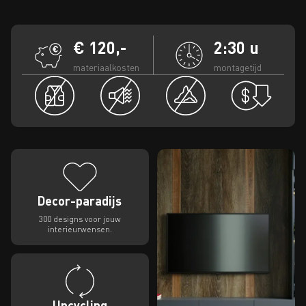
€ 120,-
2:30 u
materiaalkosten
montagetijd
Decor-paradijs
300 designs voor jouw
interieurwensen.
Upcycling