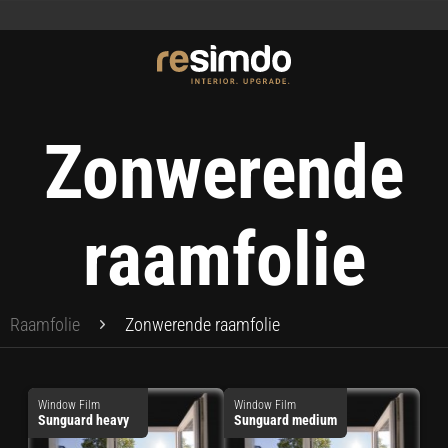
Zonwerende
raamfolie
Raamfolie
Zonwerende raamfolie
Window Film
Window Film
Sunguard heavy
Sunguard medium