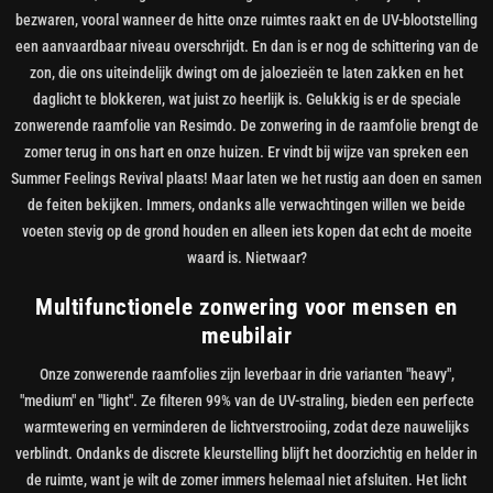
bezwaren, vooral wanneer de hitte onze ruimtes raakt en de UV-blootstelling
een aanvaardbaar niveau overschrijdt. En dan is er nog de schittering van de
zon, die ons uiteindelijk dwingt om de jaloezieën te laten zakken en het
daglicht te blokkeren, wat juist zo heerlijk is. Gelukkig is er de speciale
zonwerende raamfolie van Resimdo. De zonwering in de raamfolie brengt de
zomer terug in ons hart en onze huizen. Er vindt bij wijze van spreken een
Summer Feelings Revival plaats! Maar laten we het rustig aan doen en samen
de feiten bekijken. Immers, ondanks alle verwachtingen willen we beide
voeten stevig op de grond houden en alleen iets kopen dat echt de moeite
waard is. Nietwaar?
Multifunctionele zonwering voor mensen en
meubilair
Onze zonwerende raamfolies zijn leverbaar in drie varianten "heavy",
"medium" en "light". Ze filteren 99% van de UV-straling, bieden een perfecte
warmtewering en verminderen de lichtverstrooiing, zodat deze nauwelijks
verblindt. Ondanks de discrete kleurstelling blijft het doorzichtig en helder in
de ruimte, want je wilt de zomer immers helemaal niet afsluiten. Het licht