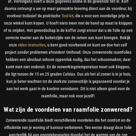
af. Vervolgens voert u deze gegevens online in de gewenste tint in. Kort
daarna ontvangt u uw op maat gemaakte levering direct aan de voordeur, bij
voorkeur inclusief de praktische
Tool kit
, die u voor een voordelige prijs in
onze winkel kunt kopen. U hoeft niets meer met de hand op maat te knippen
of te snijden. Het gereedschap in de koffer zorgt ervoor dat u de folie op een
correcte manier aan de buitenzijde van de ramen aan kunt brengen. Bekijk
onze
video-instructies
, u bent goed voorbereid en kunt uw doe-het-zelf
project zonder problemen afronden! Onthoud: Onze zonwerende raamfolies
hebben een absoluut schoon oppervlak nodig, dus het schoonmaken; daar
komt men niet onderuit. En de verwerkingstemperatuur moet ook kloppen,
die ligt tussen de 15 en 25 graden Celsius. Dus als het al zomer is in je huis,
kun je beter wachten tot de sterkste zonneschijn is gepasseerd voordat je
aan het werk gaat in de koelere avonduren. Dit is niet alleen goed voor de
raamfolie, maar ook voor jezelf!
Wat zijn de voordelen van raamfolie zonwerend?
Zonwerende raamfolie biedt verschillende voordelen die het comfort en de
efficiëntie van je woning of kantoor verbeteren. Ten eerste draagt deze folie
aanzienlijk bij aan energiebesparing doordat het de warmte van de zon