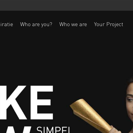
iratie
Who are you?
Who we are
Your Project
Ak