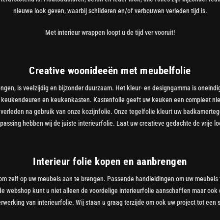
nieuwe look geven, waarbij schilderen en/of verbouwen verleden tijd is.
Met interieur wrappen loopt u de tijd ver vooruit!
Creative woonideeën met meubelfolie
gen, is veelzijdig en bijzonder duurzaam. Het kleur- en designgamma is oneindig, 
r keukendeuren en keukenkasten. Kastenfolie geeft uw keuken een compleet nieuw
erleden na gebruik van onze kozijnfolie. Onze tegelfolie kleurt uw badkamertegels
passing hebben wij de juiste interieurfolie. Laat uw creatieve gedachte de vrije l
Interieur folie kopen en aanbrengen
n om zelf op uw meubels aan te brengen. Passende handleidingen om uw meubels te 
n de webshop kunt u niet alleen de voordelige interieurfolie aanschaffen maar oo
rwerking van interieurfolie. Wij staan u graag terzijde om ook uw project tot een