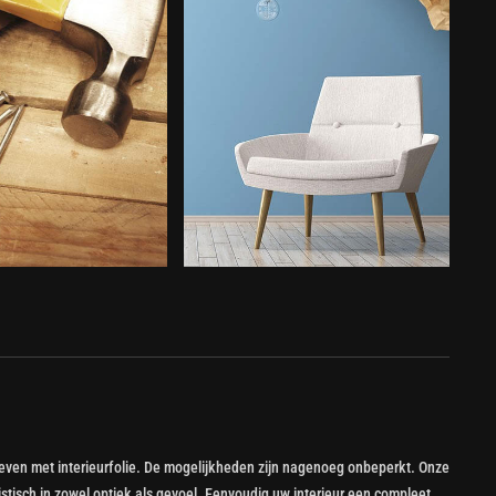
even met interieurfolie. De mogelijkheden zijn nagenoeg onbeperkt. Onze
alistisch in zowel optiek als gevoel. Eenvoudig uw interieur een compleet