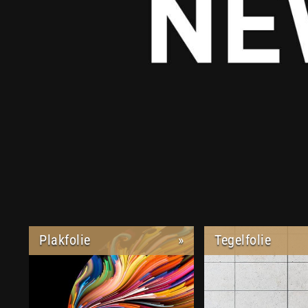
Plakfolie
»
Tegelfolie