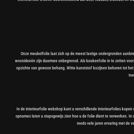
Onze meubelfolie laat zich op de meest lastige ondergronden aanbren
woonideeën zijn daarmee onbegrensd. Als keukenfolie in te zetten voo
opzichte van gewoon behang. Witte kunststof kozijnen behoren tot het v
toe
In de interieurfolie webshop kunt u verschillende interieurfolies kope
opnames laten u stapsgewijs zien hoe u de folie dient te verwerken. I
reeds vele jaren ervaring met de ve