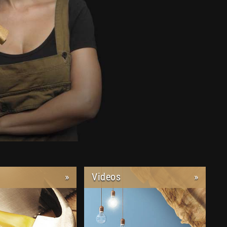
»
Videos
»