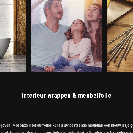
Interieur wrappen & meubelfolie
geven. Met onze interieurfolies kunt u uw bestaande meubilair een nieuw jasje g
erafstotend is. Houtstructuren, beton en leder-look, alle folies zijn bijzonder re