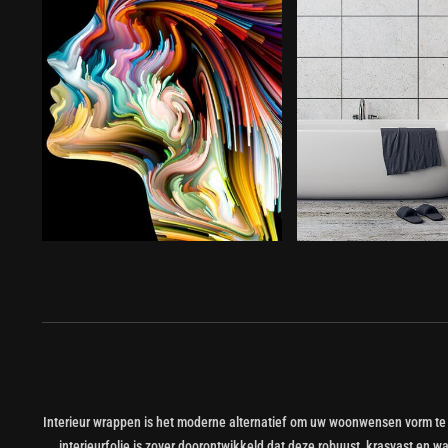
Interieur wrappen is het moderne alternatief om uw woonwensen vorm te 
interieurfolie is zover doorontwikkeld dat deze robuust, krasvast en wat