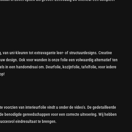
van uni-kleuren tot extravagante leer- of structuurdesigns. Creative
 design. Ook voor wanden is onze folie een volwaardig alternatief ten
 in een handomdraai om. Deurfolie, kozijnfolie, tafelfolie, voor iedere
oop!
voorzien van interieurfolie vindt u onder de video’s. De gedetailleerde
k de benodigde gereedschappen voor een correcte uitvoering. Wij hebben
 succesvol eindresultaat te brengen.