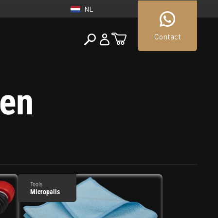
NL
Contact
NEDERLAND
len
tueller Shop
NL
Tools
Micropalis