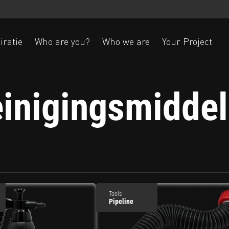
iratie
Who are you?
Who we are
Your Project
inigingsmidde
Ak
Tools
Pipeline