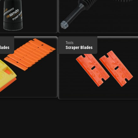
Tools
lades
Scraper Blades