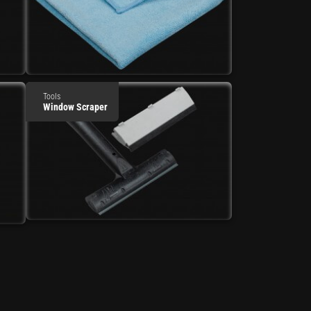
Tools
Window Scraper