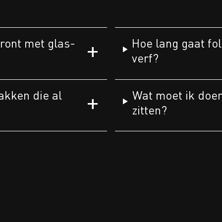
front met glas-
Hoe lang gaat fol
verf?
akken die al
Wat moet ik doen 
zitten?