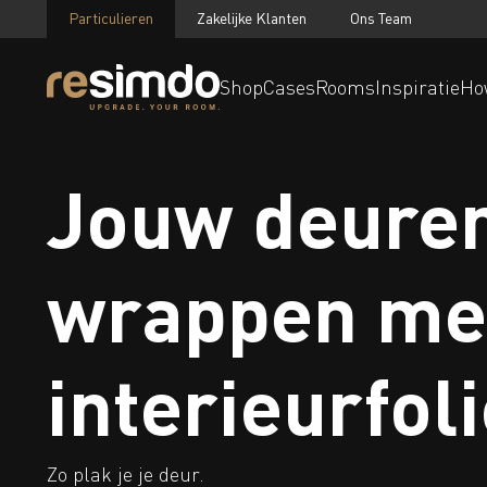
Particulieren
Zakelijke Klanten
Ons Team
Shop
Cases
Rooms
Inspiratie
Ho
Jouw deuren
wrappen me
interieurfol
Zo plak je je deur.