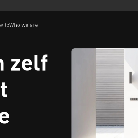
w to
Who we are
 zelf
t
ie