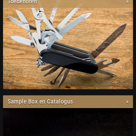
Toebehoren
»
Sample Box en Catalogus
»