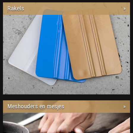
Rakels
»
Meshouders en mesjes
»