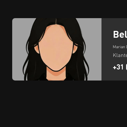
Bel
Marian 
Klant
+31 