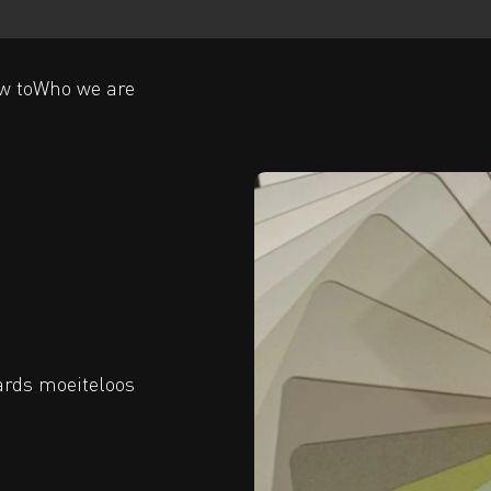
w to
Who we are
ards moeiteloos