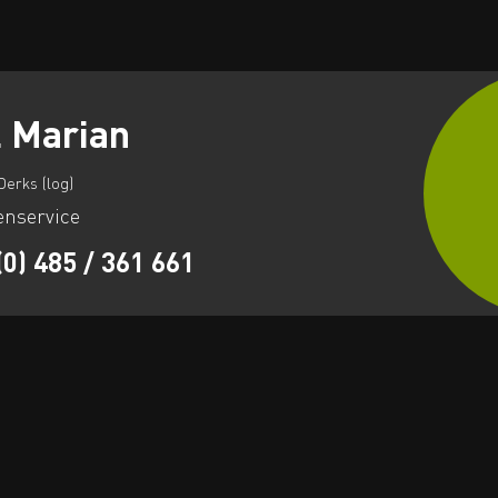
 Marian
Derks (log)
enservice
(0) 485 / 361 661