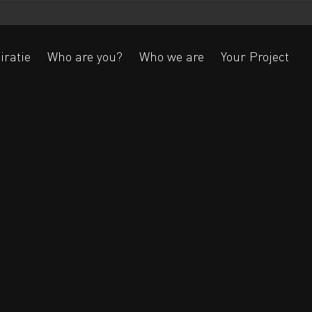
iratie
Who are you?
Who we are
Your Project
Ak