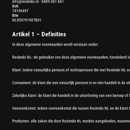
info@resimdo.nl - 0485-361 661
KvK
74156497
Btw
NL859791907B01
Artikel 1 – Definities
In deze algemene voorwaarden wordt verstaan onder:
Resimdo NL: de gebruiker van deze algemene voorwaarden, handelend v
Klant: iedere natuurlijke persoon of rechtspersoon die met Resimdo NL 
Consument: de klant die een natuurlijk persoon is en niet handelt in de u
Zakelijke klant: de klant die handelt in de uitoefening van een beroep of b
Overeenkomst: iedere overeenkomst die tussen Resimdo NL en de klant t
Producten: alle zaken die door Resimdo NL worden aangeboden, waarond