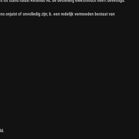
t tot stand nadat Resimdo NL de bestelling elektronisch heeft bevestigd.
s onjuist of onvolledig zijn; b. een redelijk vermoeden bestaat van
ld.