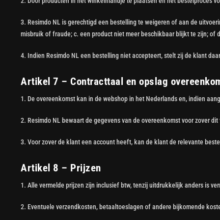
2. Door producten in het winkelmandje te plaatsen en het bestelproces v
3. Resimdo NL is gerechtigd een bestelling te weigeren of aan de uitvoeri
misbruik of fraude; c. een product niet meer beschikbaar blijkt te zijn; of 
4. Indien Resimdo NL een bestelling niet accepteert, stelt zij de klant d
Artikel 7 – Contracttaal en opslag overeenko
1. De overeenkomst kan in de webshop in het Nederlands en, indien aang
2. Resimdo NL bewaart de gegevens van de overeenkomst voor zover dit we
3. Voor zover de klant een account heeft, kan de klant de relevante bes
Artikel 8 – Prijzen
1. Alle vermelde prijzen zijn inclusief btw, tenzij uitdrukkelijk anders is ve
2. Eventuele verzendkosten, betaaltoeslagen of andere bijkomende koste