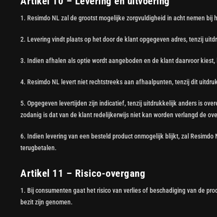
Artikel 10 – Levering en uitvoering
1. Resimdo NL zal de grootst mogelijke zorgvuldigheid in acht nemen bij 
2. Levering vindt plaats op het door de klant opgegeven adres, tenzij ui
3. Indien afhalen als optie wordt aangeboden en de klant daarvoor kiest, 
4. Resimdo NL levert niet rechtstreeks aan afhaalpunten, tenzij dit uitdr
5. Opgegeven levertijden zijn indicatief, tenzij uitdrukkelijk anders is o
zodanig is dat van de klant redelijkerwijs niet kan worden verlangd de ov
6. Indien levering van een besteld product onmogelijk blijkt, zal Resimd
terugbetalen.
Artikel 11 – Risico-overgang
1. Bij consumenten gaat het risico van verlies of beschadiging van de p
bezit zijn genomen.