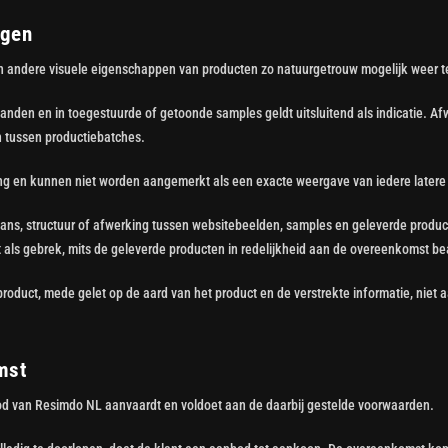
ngen
 en andere visuele eigenschappen van producten zo natuurgetrouw mogelijk weer t
tanden en in toegestuurde of getoonde samples geldt uitsluitend als indicatie. Af
en tussen productiebatches.
king en kunnen niet worden aangemerkt als een exacte weergave van iedere latere 
 glans, structuur of afwerking tussen websitebeelden, samples en geleverde produc
et als gebrek, mits de geleverde producten in redelijkheid aan de overeenkomst 
product, mede gelet op de aard van het product en de verstrekte informatie, niet
mst
od van Resimdo NL aanvaardt en voldoet aan de daarbij gestelde voorwaarden.