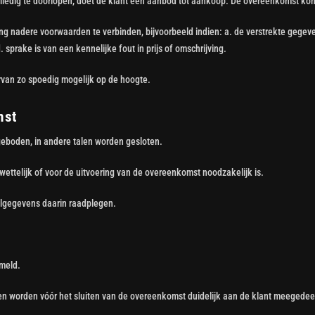
olledig te doorlopen, doet de klant een aanbod tot aankoop. De overeenkomst kom
ng nadere voorwaarden te verbinden, bijvoorbeeld indien: a. de verstrekte gegeven
d. sprake is van een kennelijke fout in prijs of omschrijving.
aarvan zo spoedig mogelijk op de hoogte.
mst
eboden, in andere talen worden gesloten.
ttelijk of voor de uitvoering van de overeenkomst noodzakelijk is.
telgegevens daarin raadplegen.
rmeld.
n worden vóór het sluiten van de overeenkomst duidelijk aan de klant meegedee