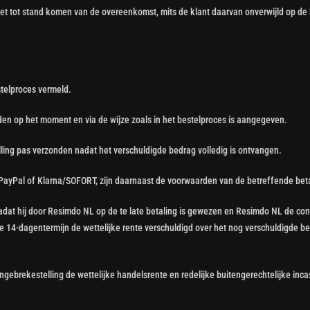
 het tot stand komen van de overeenkomst, mits de klant daarvan onverwijld op de
telproces vermeld.
nden op het moment en via de wijze zoals in het bestelproces is aangegeven.
lling pas verzonden nadat het verschuldigde bedrag volledig is ontvangen.
ls PayPal of Klarna/SOFORT, zijn daarnaast de voorwaarden van de betreffende be
 hij, nadat hij door Resimdo NL op de te late betaling is gewezen en Resimdo NL d
eze 14-dagentermijn de wettelijke rente verschuldigd over het nog verschuldigde be
e ingebrekestelling de wettelijke handelsrente en redelijke buitengerechtelijke inc