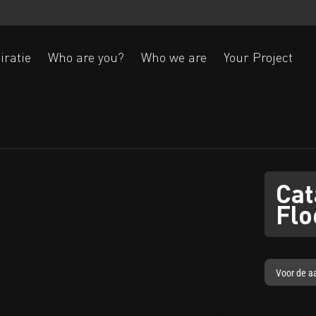
iratie
Who are you?
Who we are
Your Project
Ak
Cat
Flo
Voor de aa