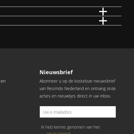
oek Magneetvinyl-junior. Hierbij heeft u keuze uit hout, steen en
ons Junior boek hebben een slijtlaagdikte van 0,30 mm en zijn daarom
0,55 mm. Deze zijn daarom ook geschikt voor zwaar gebruik zoals in
Nieuwsbrief
uren te ervaren.
 en
Abonneer u op de kosteloze nieuwsbrief
van Resimdo Nederland en ontvang onze
acties en nieuwtjes direct in uw inbox.
Ik heb kennis genomen van het
privacybeleid
.