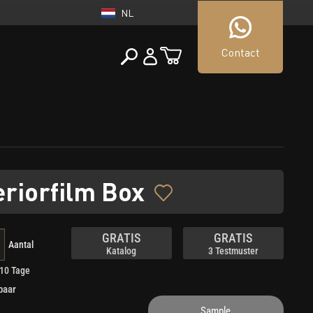
NL
Contact
NEDERLAND
tueller Shop
NL
eriorfilm Box
GRATIS
GRATIS
Aantal
Katalog
3 Testmuster
 10 Tage
baar
Sample