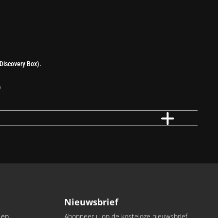
 Discovery Box).
)
Nieuwsbrief
 en
Abonneer u op de kosteloze nieuwsbrief