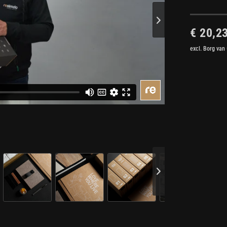
€ 20,2
excl. Borg van