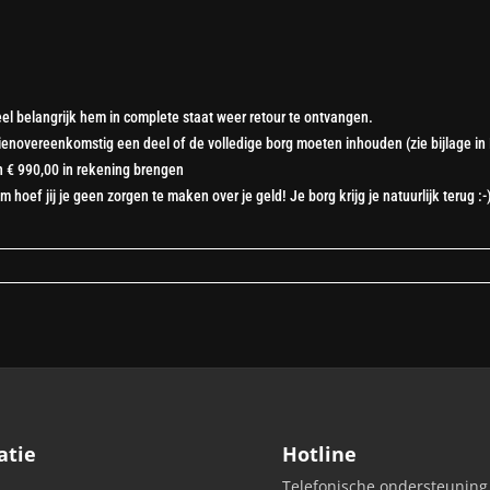
el belangrijk hem in complete staat weer retour te ontvangen.
dienovereenkomstig een deel of de volledige borg moeten inhouden (zie bijlage in
n € 990,00 in rekening brengen
oef jij je geen zorgen te maken over je geld! Je borg krijg je natuurlijk terug :-
atie
Hotline
Telefonische ondersteuning