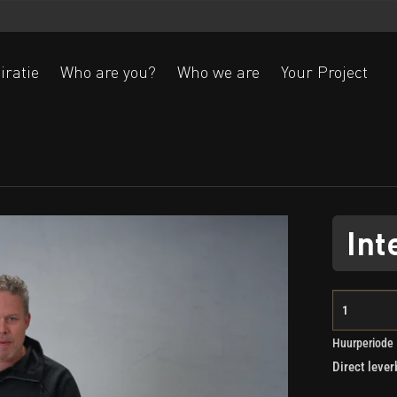
iratie
Who are you?
Who we are
Your Project
Ak
Int
Huurperiode
Direct lever