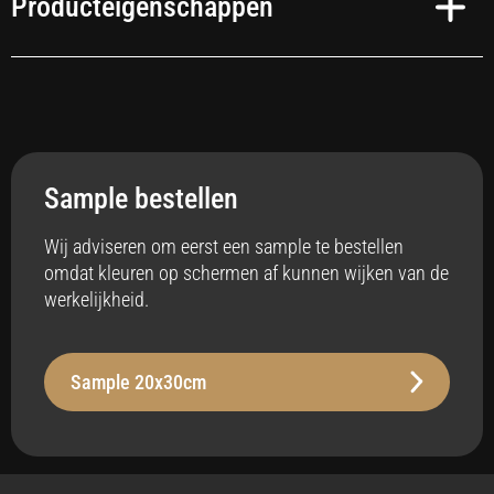
Producteigenschappen
Toepassing
Interieur
Sample bestellen
Anti-bacterieel
Ja
Wij adviseren om eerst een sample te bestellen
omdat kleuren op schermen af kunnen wijken van de
Badkamer
werkelijkheid.
Ja
Vloerverwarming
Sample 20x30cm
Ja
Stabiliteit
Robuust