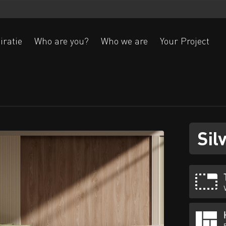
iratie
Who are you?
Who we are
Your Project
Ak
Sil