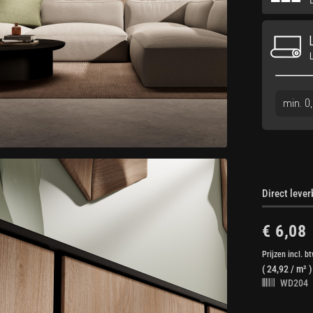
Direct leve
€ 6,08
Prijzen incl. b
(
24,92
/ m² )
WD204