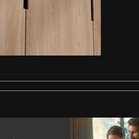
ti-bacterieel
Badkamer
Ja