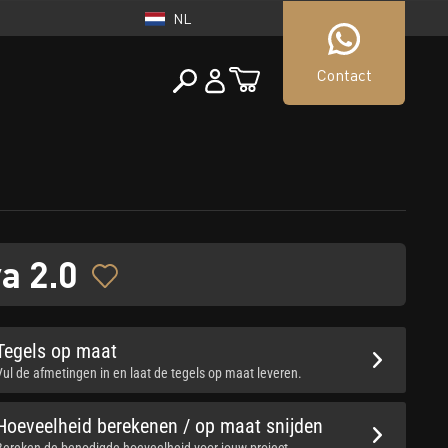
NL
Contact
NEDERLAND
tueller Shop
NL
va 2.0
Tegels op maat
Vul de afmetingen in en laat de tegels op maat leveren.
Hoeveelheid berekenen / op maat snijden
Bereken de benodigde hoeveelheid voor jouw project.