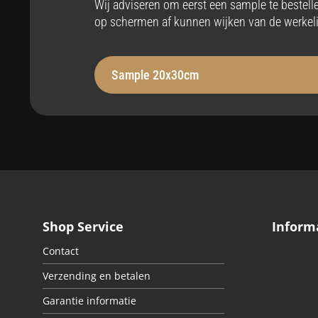
Stabiliteit
Op
Wij adviseren om eerst een sample te bestel
op schermen af kunnen wijken van de werkeli
Robuust
Bel
Hittebestendig
Ze
Sample 20x30cm
tot max 110°C
Ja
Onderhoudsvriendelijk
St
Ja
Voe
Easy apply
Ma
Shop Service
Inform
Ja
Rec
Contact
Verzending en betalen
Garantie informatie