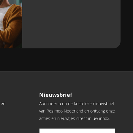
Vuilafstotend
Ja
Vervormbaar / buigbaar
JA / JA
Rolbreedte
1,22 m
j
Garantie
Nieuwsbrief
10 jaar
 en
Abonneer u op de kosteloze nieuwsbrief
van Resimdo Nederland en ontvang onze
acties en nieuwtjes direct in uw inbox.