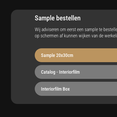
Toepassing
An
Interieur
Ja
Sample bestellen
Stabiliteit
Op
Wij adviseren om eerst een sample te bestel
op schermen af kunnen wijken van de werkeli
Robuust - 240 µm
Bel
Hittebestendig
Ze
Sample 20x30cm
tot max 110°C
Ja
Catalog - Interiorfilm
Onderhoudsvriendelijk
St
Ja
Voe
Interiorfilm Box
Easy apply
Ma
Ja
Rec