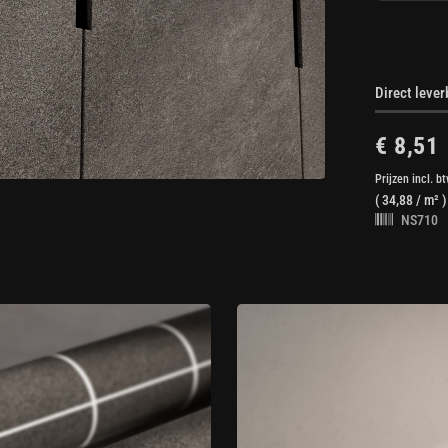
Direct leve
€ 8,51
Prijzen incl. b
(
34,88
/ m² )
NS710