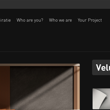
iratie
Who are you?
Who we are
Your Project
Ak
Ve