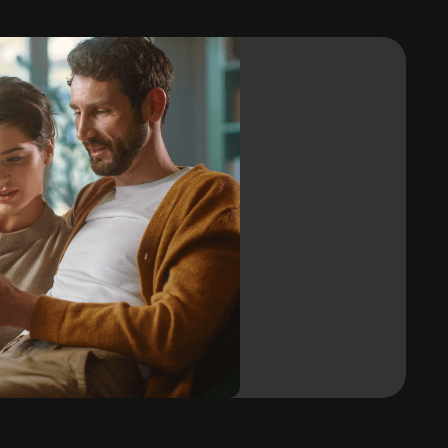
Vloerverwarming
Ja
Vuilafstotend
Ja
Vervormbaar / buigbaar
JA / JA
Rolbreedte
1,22 m
j
Garantie
10 jaar