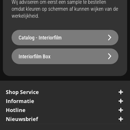
Wij adviseren om eerst een sample te bestellen
omdat kleuren op schermen af kunnen wijken van de
Badkamer
werkelijkheid.
Ja
Vloerverwarming
Catalog - Interiorfilm
Ja
Stabiliteit
Interiorfilm Box
Robuust - 260 µm
Oppervlak
Belastbaar
Shop Service
Waterbestendig
Ja
Informatie
Hotline
Vuilafstotend
Nieuwsbrief
Ja