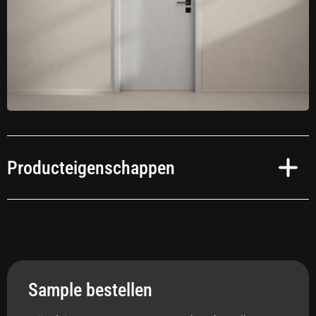
Producteigenschappen
Toepassing
Interieur
Sample bestellen
Anti-bacterieel
Ja