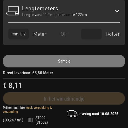
Lengtemeters
Lengte vanaf 0,2 m | rolbreedte 122cm
Meter
Rollen
OF
Sample
Direct leverbaar: 65,80 Meter
€ 8,11
In het winkelmandje
Prijzen incl. btw
excl. verpakking &
verzending
Levering rond 10.08.2026
ST009
(
33,24
/ m² )
(ST502)