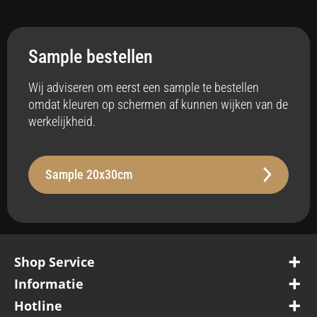
Toepassing
Interieur
Sample bestellen
Anti-bacterieel
Ja
Wij adviseren om eerst een sample te bestellen
omdat kleuren op schermen af kunnen wijken van de
Badkamer
werkelijkheid.
Ja
Vloerverwarming
Sample 20x30cm
Ja
Stabiliteit
Robuust, Robuust - 260 µm
Oppervlak
Shop Service
Belastbaar, Belastbaar Plus
Informatie
Hotline
Waterbestendig