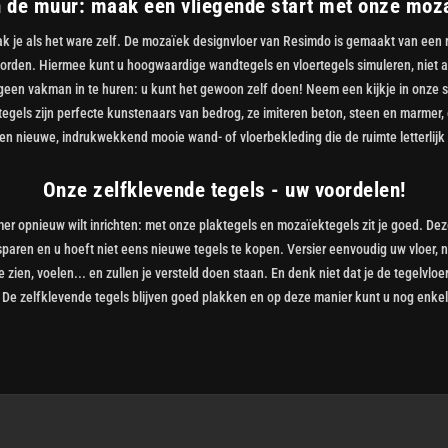
n de muur: maak een vliegende start met onze moz
k je als het ware zelf. De mozaïek designvloer van Resimdo is gemaakt van een m
worden. Hiermee kunt u hoogwaardige wandtegels en vloertegels simuleren, niet a
 u geen vakman in te huren: u kunt het gewoon zelf doen! Neem een kijkje in onze s
 tegels zijn perfecte kunstenaars van bedrog, ze imiteren beton, steen en marmer
en nieuwe, indrukwekkend mooie wand- of vloerbekleding die de ruimte letterlijk
Onze zelfklevende tegels - uw voordelen!
er opnieuw wilt inrichten: met onze plaktegels en mozaïektegels zit je goed. Deze
sparen en u hoeft niet eens nieuwe tegels te kopen. Versier eenvoudig uw vloer, na
 zien, voelen... en zullen je versteld doen staan. En denk niet dat je de tegelvloe
De zelfklevende tegels blijven goed plakken en op deze manier kunt u nog enkele