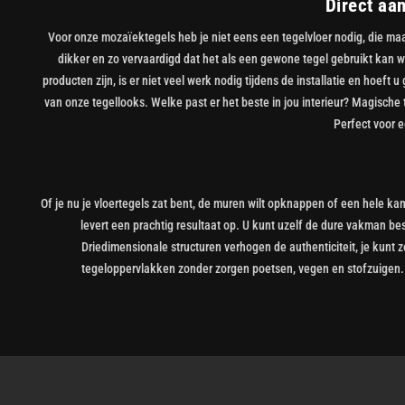
Direct aa
Voor onze mozaïektegels heb je niet eens een tegelvloer nodig, die maa
dikker en zo vervaardigd dat het als een gewone tegel gebruikt kan 
producten zijn, is er niet veel werk nodig tijdens de installatie en hoeft
van onze tegellooks. Welke past er het beste in jou interieur? Magische
Perfect voor e
Of je nu je vloertegels zat bent, de muren wilt opknappen of een hele kam
levert een prachtig resultaat op. U kunt uzelf de dure vakman be
Driedimensionale structuren verhogen de authenticiteit, je kunt ze
tegeloppervlakken zonder zorgen poetsen, vegen en stofzuigen. 