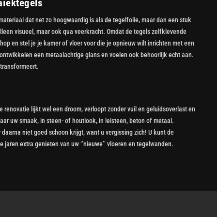
aïektegels
ateriaal dat net zo hoogwaardig is als de tegelfolie, maar dan een stuk
lleen visueel, maar ook qua veerkracht. Omdat de tegels zelfklevende
hop en stel je je kamer of vloer voor die je opnieuw wilt inrichten met een
, ontwikkelen een metaalachtige glans en voelen ook behoorlijk echt aan.
 transformeert.
 renovatie lijkt wel een droom, verloopt zonder vuil en geluidsoverlast en
ar uw smaak, in steen- of houtlook, in leisteen, beton of metaal.
r daarna niet goed schoon krijgt, want u vergissing zich! U kunt de
 jaren extra genieten van uw ‘’nieuwe’’ vloeren en tegelwanden.