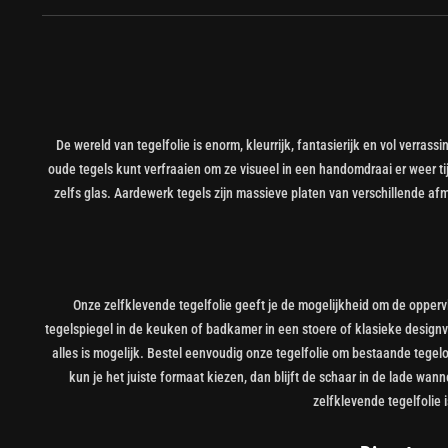
De wereld van tegelfolie is enorm, kleurrijk, fantasierijk en vol verrass
oude tegels kunt verfraaien om ze visueel in een handomdraai er weer t
zelfs glas. Aardewerk tegels zijn massieve platen van verschillende af
Onze zelfklevende tegelfolie geeft je de mogelijkheid om de opperv
tegelspiegel in de keuken of badkamer in een stoere of klasieke designvlo
alles is mogelijk. Bestel eenvoudig onze tegelfolie om bestaande tegelopp
kun je het juiste formaat kiezen, dan blijft de schaar in de lade wann
zelfklevende tegelfolie i