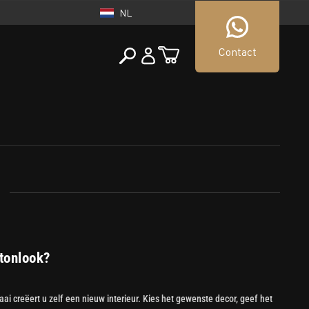
NL
Contact
NEDERLAND
tueller Shop
NL
tonlook?
ai creëert u zelf een nieuw interieur. Kies het gewenste decor, geef het