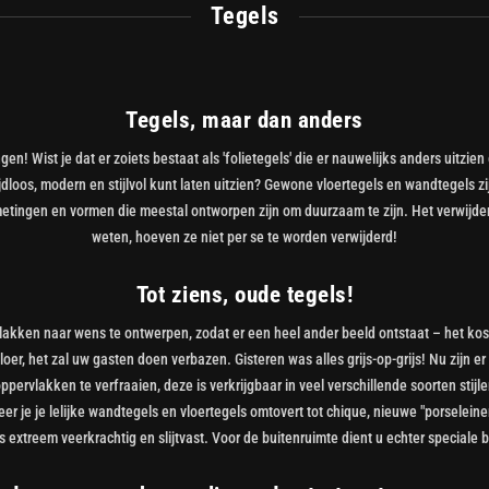
Tegels
Tegels, maar dan anders
ingen! Wist je dat er zoiets bestaat als 'folietegels' die er nauwelijks anders uitzi
ijdloos, modern en stijlvol kunt laten uitzien? Gewone vloertegels en wandtegels
metingen en vormen die meestal ontworpen zijn om duurzaam te zijn. Het verwijde
weten, hoeven ze niet per se te worden verwijderd!
Tot ziens, oude tegels!
lakken naar wens te ontwerpen, zodat er een heel ander beeld ontstaat – het ko
er, het zal uw gasten doen verbazen. Gisteren was alles grijs-op-grijs! Nu zijn er
ervlakken te verfraaien, deze is verkrijgbaar in veel verschillende soorten stijle
eer je je lelijke wandtegels en vloertegels omtovert tot chique, nieuwe "porselein
s extreem veerkrachtig en slijtvast. Voor de buitenruimte dient u echter speciale 