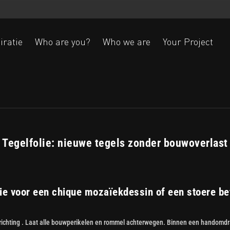
iratie
Who are you?
Who we are
Your Project
Ak
Tegelfolie: nieuwe tegels zonder bouwoverlast
lie voor een chique mozaïekdessin of een stoere be
inrichting . Laat alle bouwperikelen en rommel achterwegen. Binnen een handomdra