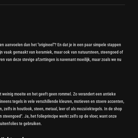
en en aanvoelen dan het "origineel"? En dat je in een paar simpele stappen
 zijn vaak gemaakt van keramiek, maar ook van natuursteen, steengoed of
ren van deze stevige afzettingen is navenant moeilijk, maar zoals we nu
st weinig moeite en het geeft geen rommel. Zo verandert een antieke
 ineens tegels in vele verschillende kleuren, motieven en stoere accenten,
n, zelfs in houtlook, steen, metaal, leer of als mozaïektegels. In de shop
en steengoed". Ja, het folieprincipe werkt zelfs op de vloer, want onze
buitenfolies te gebruiken.