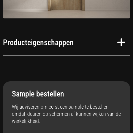
Producteigenschappen
Toepassing
Interieur
Sample bestellen
Anti-bacterieel
Ja
Wij adviseren om eerst een sample te bestellen
omdat kleuren op schermen af kunnen wijken van de
Badkamer
werkelijkheid.
Ja