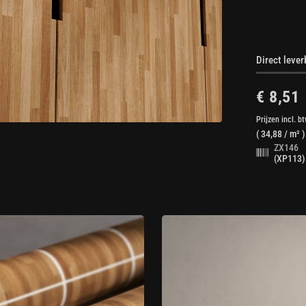
Direct leve
€ 8,51
Prijzen incl. b
(
34,88
/ m² )
ZX146
(XP113)