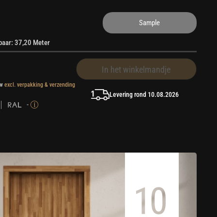
Sample
rbaar: 37,20 Meter
In het winkelmandje
tw
excl. verpakking & verzending
Levering rond 10.08.2026
-