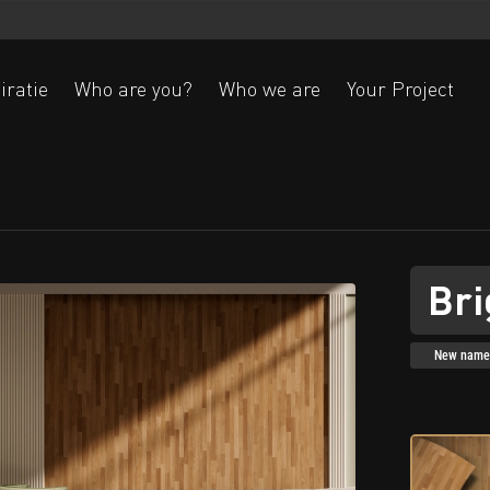
iratie
Who are you?
Who we are
Your Project
Ak
Bri
New name: