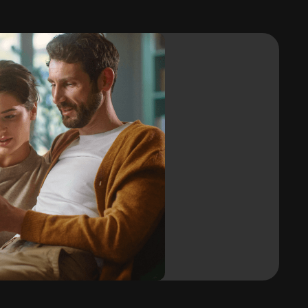
Vloerverwarming
Ja
Vuilafstotend
Ja
Vervormbaar / buigbaar
JA / JA
Rolbreedte
1,22 m
j
Garantie
10 jaar