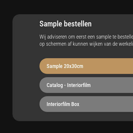
Toepassing
An
Interieur
Ja
Sample bestellen
Stabiliteit
Op
Wij adviseren om eerst een sample te bestel
op schermen af kunnen wijken van de werkeli
Robuust - 230 µm
Bel
Hittebestendig
Ze
Sample 20x30cm
tot max 110°C
Ja
Catalog - Interiorfilm
Onderhoudsvriendelijk
St
Ja
Voe
Interiorfilm Box
Easy apply
Ma
Ja
Rec