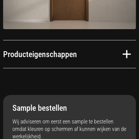
Producteigenschappen
Toepassing
Interieur
Sample bestellen
Anti-bacterieel
Ja
Wij adviseren om eerst een sample te bestellen
omdat kleuren op schermen af kunnen wijken van de
Badkamer
werkelijkheid.
Ja