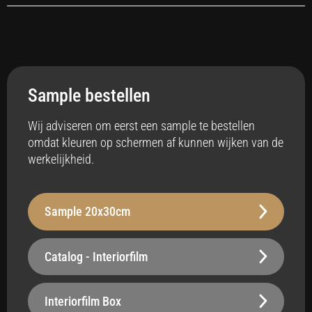
Toepassing
Interieur
Sample bestellen
Anti-bacterieel
Ja
Wij adviseren om eerst een sample te bestellen
omdat kleuren op schermen af kunnen wijken van de
Badkamer
werkelijkheid.
Ja
Vloerverwarming
Sample 20x30cm
Ja
Stabiliteit
Catalog - Interiorfilm
Robuust - 200 µm
Oppervlak
Interiorfilm Box
Belastbaar