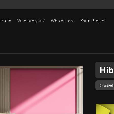
iratie
Who are you?
Who we are
Your Project
Ak
Hib
Dit artike