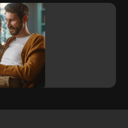
Ja
Vuilafstotend
Ja
Vervormbaar / buigbaar
JA / JA
Rolbreedte
1,22 m
j
Garantie
10 jaar