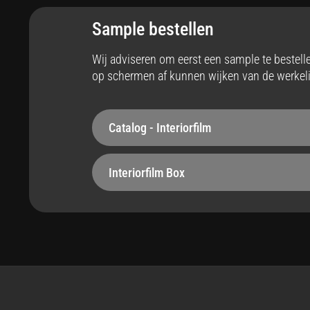
Interieur
Ja
Sample bestellen
Stabiliteit
Op
Wij adviseren om eerst een sample te bestel
op schermen af kunnen wijken van de werkeli
Robuust - 210 µm
Bel
Hittebestendig
Ze
Catalog - Interiorfilm
tot max 110°C
Ja
Interiorfilm Box
Onderhoudsvriendelijk
St
Ja
Voe
Easy apply
Ma
Ja
Rec