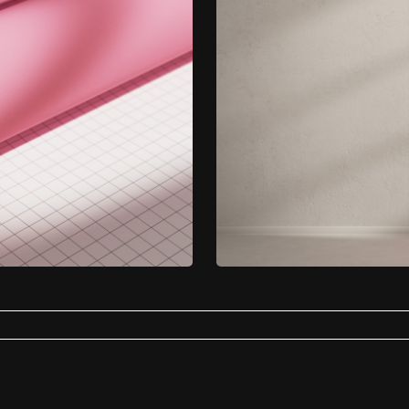
ti-bacterieel
Badkamer