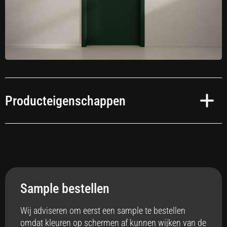
Producteigenschappen
Toepassing
Interieur
Sample bestellen
Anti-bacterieel
Ja
Wij adviseren om eerst een sample te bestellen
omdat kleuren op schermen af kunnen wijken van de
Badkamer