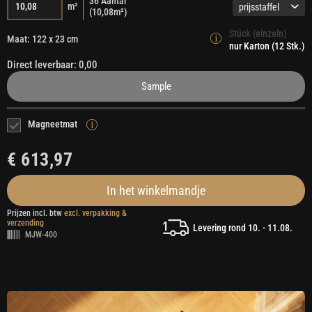
36
Aantal
m²
prijsstaffel
(
10,08
m²)
Stück (einzeln)
Maat: 122 x 23 cm
nur Karton (12 Stk.)
Direct leverbaar: 0,00
Sample
Magneetmat
€ 613,97
In het winkelmandje
Prijzen incl. btw
excl. verpakking &
verzending
Levering rond 10. - 11.08.
MJW-400