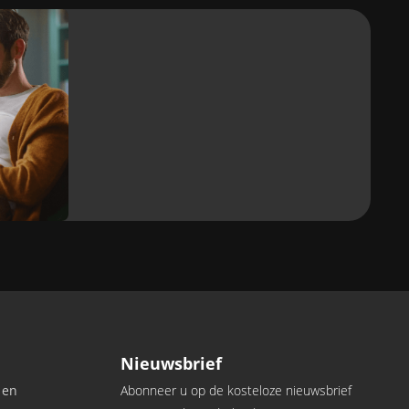
Ja
Vuilafstotend
Ja
Vervormbaar / buigbaar
JA / JA
Rolbreedte
1,22 m
j
Garantie
Nieuwsbrief
10 jaar
 en
Abonneer u op de kosteloze nieuwsbrief