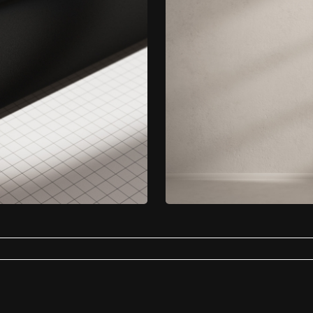
ti-bacterieel
Badkamer