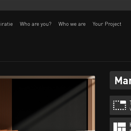
iratie
Who are you?
Who we are
Your Project
Ak
Ma