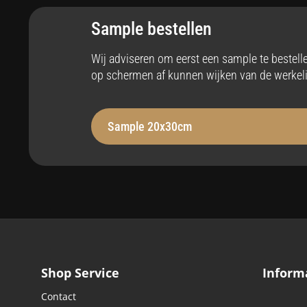
Interieur
Ja
Sample bestellen
Stabiliteit
Op
Wij adviseren om eerst een sample te bestel
op schermen af kunnen wijken van de werkeli
Robuust, Robuust - 230 µm
Bel
Hittebestendig
Ze
Sample 20x30cm
tot max 110°C
Ja
Onderhoudsvriendelijk
St
Ja
Voe
Easy apply
Ma
Shop Service
Inform
Ja
Rec
Contact