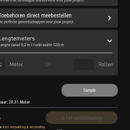
Toebehoren direct meebestellen
De perfecte gereedschappen voor jouw project.
Lengtemeters
Lengte vanaf 0,2 m | rolbreedte 122cm
Meter
Rollen
OF
Sample
rbaar: 20,31 Meter
6
In het winkelmandje
tw
excl. verpakking & verzending