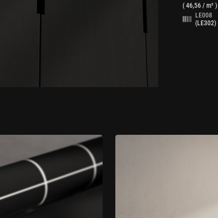
(
46,56
/ m² )
LE008
(LE302)