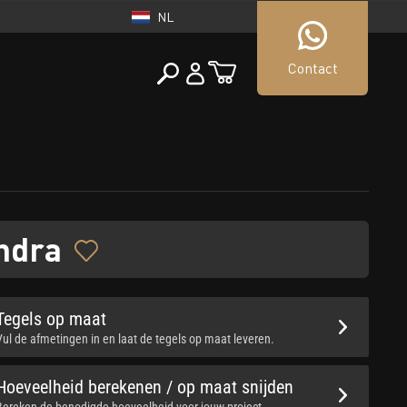
NL
Contact
NEDERLAND
tueller Shop
NL
ndra
Tegels op maat
Vul de afmetingen in en laat de tegels op maat leveren.
Hoeveelheid berekenen / op maat snijden
Bereken de benodigde hoeveelheid voor jouw project.