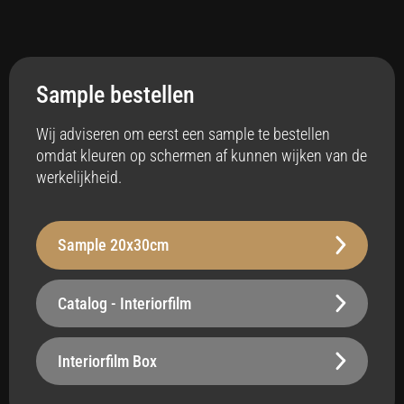
Toepassing
Interieur
Sample bestellen
Anti-bacterieel
Ja
Wij adviseren om eerst een sample te bestellen
omdat kleuren op schermen af kunnen wijken van de
Badkamer
werkelijkheid.
Ja
Vloerverwarming
Sample 20x30cm
Ja
Stabiliteit
Catalog - Interiorfilm
Robuust - 210 µm
Oppervlak
Interiorfilm Box
Belastbaar