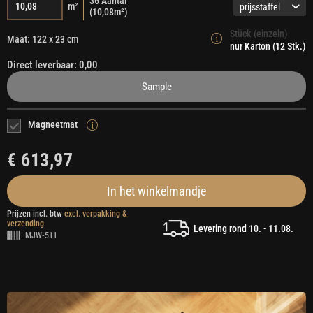
36
Aantal
m²
prijsstaffel
(
10,08
m²)
Stück (einzeln)
Maat: 122 x 23 cm
nur Karton (12 Stk.)
Direct leverbaar: 0,00
Sample
Magneetmat
€ 613,97
In het winkelmandje
Prijzen incl. btw
excl. verpakking &
verzending
Levering rond 10. - 11.08.
MJW-511