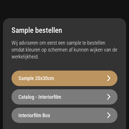
Toepassing
Interieur
Sample bestellen
Anti-bacterieel
Ja
Wij adviseren om eerst een sample te bestellen
omdat kleuren op schermen af kunnen wijken van de
Badkamer
werkelijkheid.
Ja
Vloerverwarming
Sample 20x30cm
Ja
Stabiliteit
Catalog - Interiorfilm
Robuust - 250 µm
Oppervlak
Interiorfilm Box
Belastbaar