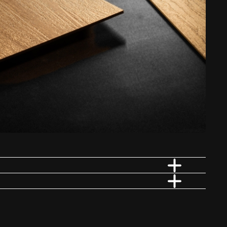
lexibiliteit elkaar ontmoeten. De nieuwste generatie vloeren, altijd up-
Krasbestendig