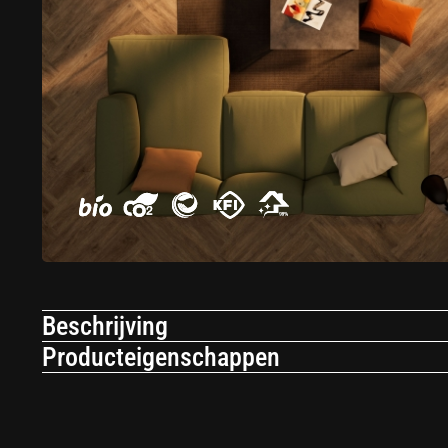
Beschrijving
Producteigenschappen
Nieuw gevoel van ruimte met een magnetische PVC vloer
Magnetisch PVC vloersysteem - de designvloer, waar schoonheid en function
Toepassing
Se
to-date, stelt u in staat om de inrichting van uw ruimte snel en eenvoudig