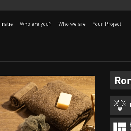
iratie
Who are you?
Who we are
Your Project
Ak
Ro