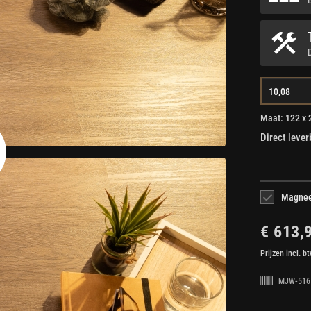
Maat: 122 x 
Direct lever
Magnee
€ 613,
Prijzen incl. b
MJW-516