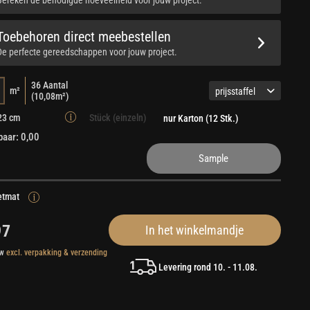
Toebehoren direct meebestellen
De perfecte gereedschappen voor jouw project.
36
Aantal
m²
prijsstaffel
(
10,08
m²)
23 cm
Stück (einzeln)
nur Karton (12 Stk.)
baar: 0,00
Sample
tmat
97
In het winkelmandje
tw
excl. verpakking & verzending
Levering rond 10. - 11.08.