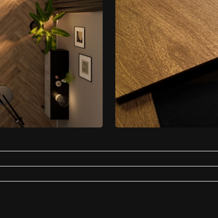
aliteit elkaar ontmoeten, charme en innovatie elkaar ontmoeten en kwaliteit en f
rviceklasse
Stabiliteit
 te veranderen.