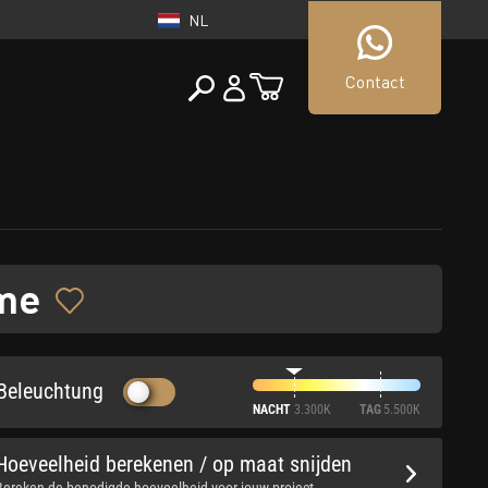
NL
Contact
NEDERLAND
tueller Shop
NL
me
Beleuchtung
NACHT
3.300K
TAG
5.500K
Hoeveelheid berekenen / op maat snijden
Bereken de benodigde hoeveelheid voor jouw project.