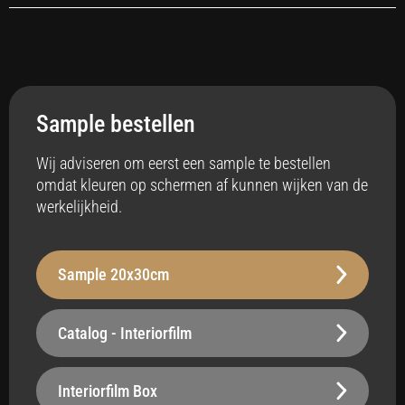
Toepassing
Interieur
Sample bestellen
Anti-bacterieel
Ja
Wij adviseren om eerst een sample te bestellen
omdat kleuren op schermen af kunnen wijken van de
Badkamer
werkelijkheid.
Ja
Vloerverwarming
Sample 20x30cm
Ja
Stabiliteit
Catalog - Interiorfilm
Robuust - 240 µm
Oppervlak
Interiorfilm Box
Belastbaar