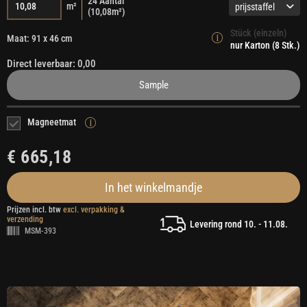
24
Aantal
m²
prijsstaffel
(
10,08
m²)
Stück (einzeln)
Maat: 91 x 46 cm
nur Karton (8 Stk.)
Direct leverbaar: 0,00
Sample
Magneetmat
€ 665,18
In het winkelmandje
Prijzen incl. btw
excl. verpakking &
verzending
Levering rond 10. - 11.08.
MSM-393