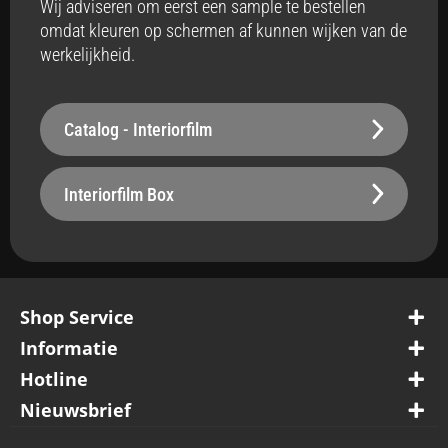
Wij adviseren om eerst een sample te bestellen
omdat kleuren op schermen af kunnen wijken van de
Badkamer
werkelijkheid.
Ja
Vloerverwarming
Catalog - Interiorfilm
Ja
Stabiliteit
Interiorfilm Box
Robuust - 250 µm
Oppervlak
Belastbaar
Shop Service
Waterbestendig
Ja
Informatie
Hotline
Vuilafstotend
Nieuwsbrief
Ja