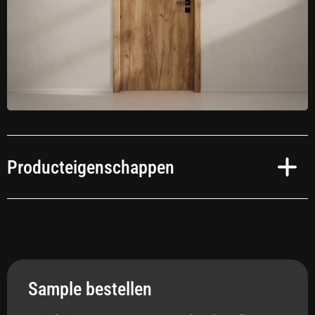
Producteigenschappen
Toepassing
Interieur
Sample bestellen
Anti-bacterieel
Ja