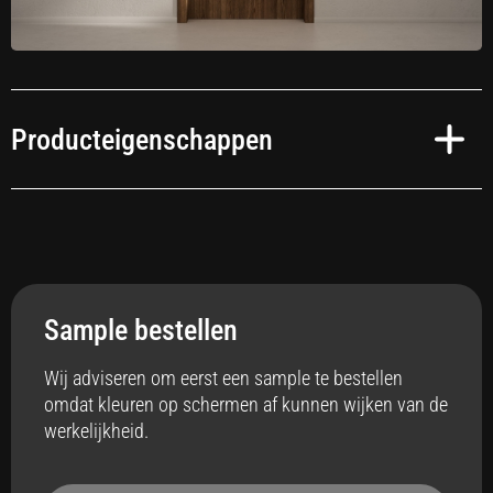
Producteigenschappen
Toepassing
Interieur
Sample bestellen
Anti-bacterieel
Ja
Wij adviseren om eerst een sample te bestellen
omdat kleuren op schermen af kunnen wijken van de
Badkamer
werkelijkheid.
Ja
Vloerverwarming