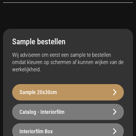
Toepassing
Interieur
Sample bestellen
Anti-bacterieel
Ja
Wij adviseren om eerst een sample te bestellen
omdat kleuren op schermen af kunnen wijken van de
Badkamer
werkelijkheid.
Ja
Vloerverwarming
Sample 20x30cm
Ja
Stabiliteit
Catalog - Interiorfilm
Robuust - 250 µm
Oppervlak
Interiorfilm Box
Belastbaar