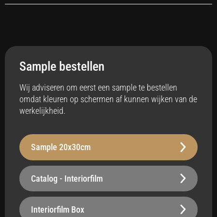
Toepassing
Interieur
Sample bestellen
Anti-bacterieel
Ja
Wij adviseren om eerst een sample te bestellen
omdat kleuren op schermen af kunnen wijken van de
Badkamer
werkelijkheid.
Ja
Vloerverwarming
Sample 20x30cm
Ja
Stabiliteit
Catalog - Interiorfilm
Robuust - 240 µm
Oppervlak
Interiorfilm Box
Belastbaar Plus