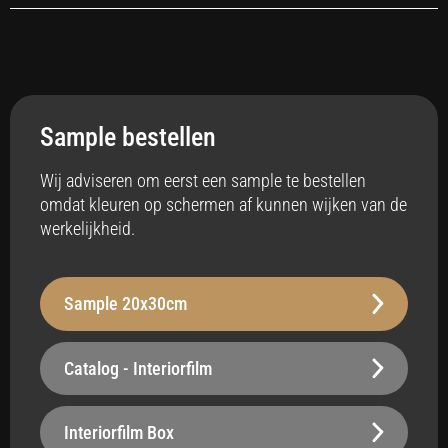
Toepassing
Interieur
Sample bestellen
Anti-bacterieel
Ja
Wij adviseren om eerst een sample te bestellen
omdat kleuren op schermen af kunnen wijken van de
Badkamer
werkelijkheid.
Ja
Vloerverwarming
Sample 20x30cm
Ja
Stabiliteit
Catalog - Interiorfilm
Robuust - 240 µm
Oppervlak
Interiorfilm Box
Belastbaar Plus