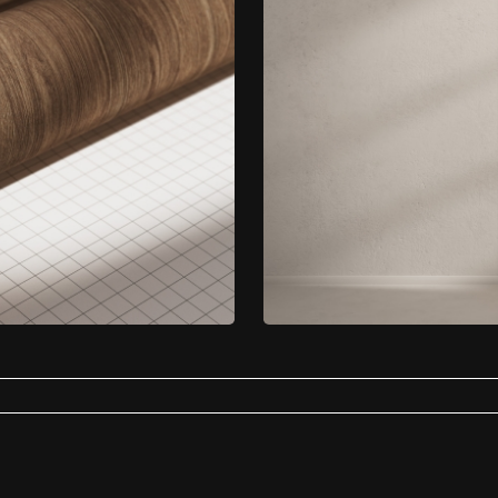
ti-bacterieel
Badkamer