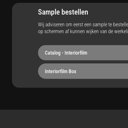
Interieur
Ja
Sample bestellen
Stabiliteit
Op
Wij adviseren om eerst een sample te bestel
op schermen af kunnen wijken van de werkeli
Robuust - 260 µm
Bel
Hittebestendig
Ze
Catalog - Interiorfilm
tot max 110°C
Ja
Interiorfilm Box
Onderhoudsvriendelijk
St
Ja
Voe
Easy apply
Ma
Ja
Rec