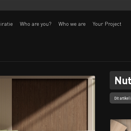
iratie
Who are you?
Who we are
Your Project
Ak
Nu
Dit artike