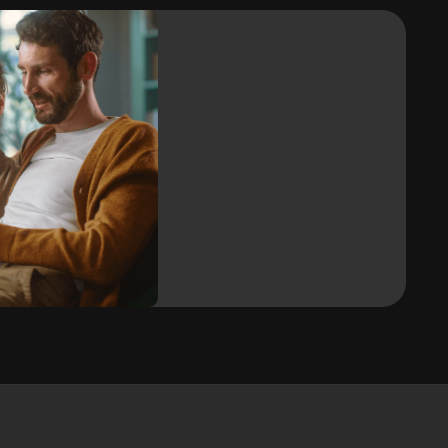
Ja
Vuilafstotend
Ja
Vervormbaar / buigbaar
JA / JA
Rolbreedte
1,22 m
j
Garantie
10 jaar