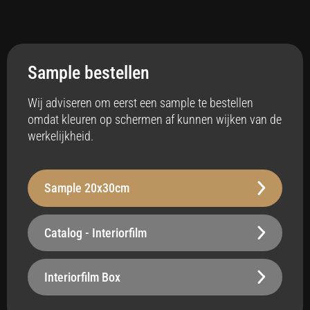
Toepassing
Interieur
Sample bestellen
Anti-bacterieel
Ja
Wij adviseren om eerst een sample te bestellen
omdat kleuren op schermen af kunnen wijken van de
Badkamer
werkelijkheid.
Ja
Vloerverwarming
Sample 20x30cm
Ja
Stabiliteit
Catalog - Interiorfilm
Robuust - 260 µm
Oppervlak
Interiorfilm Box
Belastbaar