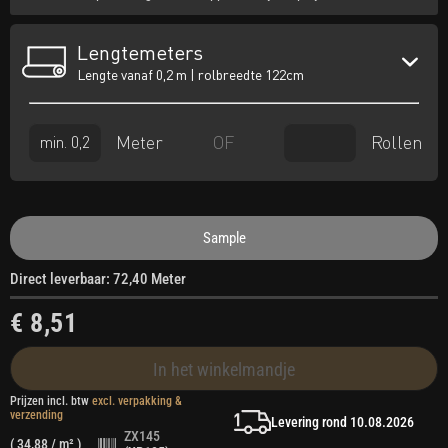
Lengtemeters
Lengte vanaf 0,2 m | rolbreedte 122cm
Meter
Rollen
OF
Sample
Direct leverbaar: 72,40 Meter
€ 8,51
In het winkelmandje
Prijzen incl. btw
excl. verpakking &
verzending
Levering rond 10.08.2026
ZX145
(
34,88
/ m² )