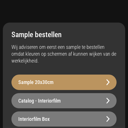
Toepassing
Interieur
Sample bestellen
Anti-bacterieel
Ja
Wij adviseren om eerst een sample te bestellen
omdat kleuren op schermen af kunnen wijken van de
Badkamer
werkelijkheid.
Ja
Vloerverwarming
Sample 20x30cm
Ja
Stabiliteit
Catalog - Interiorfilm
Robuust - 230 µm
Oppervlak
Interiorfilm Box
Belastbaar