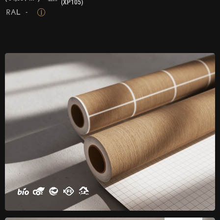
(XP105)
-