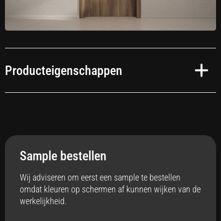
Producteigenschappen
Toepassing
Interieur
Sample bestellen
Anti-bacterieel
Ja
Wij adviseren om eerst een sample te bestellen
omdat kleuren op schermen af kunnen wijken van de
Badkamer
werkelijkheid.
Ja