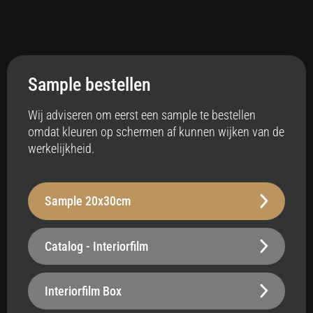
Toepassing
Interieur
Sample bestellen
Anti-bacterieel
Ja
Wij adviseren om eerst een sample te bestellen
omdat kleuren op schermen af kunnen wijken van de
Badkamer
werkelijkheid.
Ja
Vloerverwarming
Sample 20x30cm
Ja
Stabiliteit
Catalog - Interiorfilm
Robuust - 250 µm
Oppervlak
Interiorfilm Box
Belastbaar