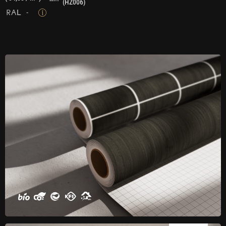
(HZ006)
-