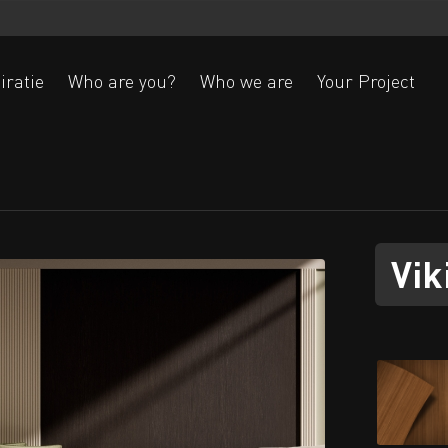
iratie
Who are you?
Who we are
Your Project
Ak
Vik