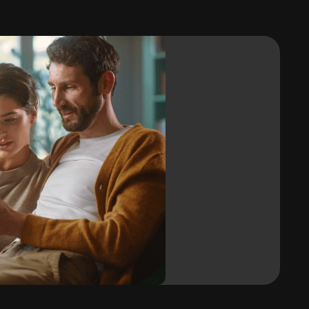
Vloerverwarming
Ja
Vuilafstotend
Ja
Vervormbaar / buigbaar
JA / JA
Rolbreedte
1,22 m
j
Garantie
10 jaar