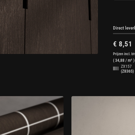
Direct leve
€ 8,51
Prijzen incl. b
(
34,88
/ m² )
ZX157
(Z836S)