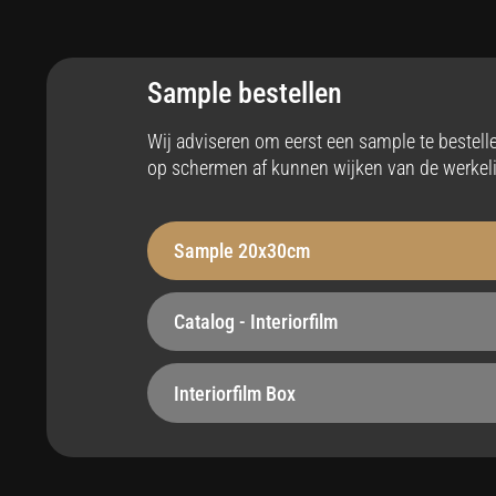
Toepassing
An
Interieur
Ja
Sample bestellen
Stabiliteit
Op
Wij adviseren om eerst een sample te bestel
op schermen af kunnen wijken van de werkeli
Robuust - 210 µm
Bel
Hittebestendig
Ze
Sample 20x30cm
tot max 110°C
Ja
Catalog - Interiorfilm
Onderhoudsvriendelijk
St
Ja
Voe
Interiorfilm Box
Easy apply
Ma
Ja
Rec